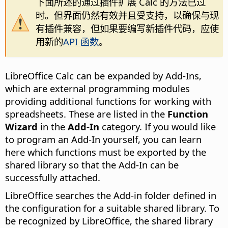
下面所述的通过插件扩展 Calc 的方法已过
时。但界面仍然有效并且受支持，以确保与现
有插件兼容，但如果要编写新插件代码，应使
用新的
API 函数
。
LibreOffice Calc can be expanded by Add-Ins,
which are external programming modules
providing additional functions for working with
spreadsheets. These are listed in the
Function
Wizard
in the
Add-In
category. If you would like
to program an Add-In yourself, you can learn
here which functions must be exported by the
shared library
so that the Add-In can be
successfully attached.
LibreOffice searches the Add-in folder defined in
the configuration for a suitable
shared library
. To
be recognized by LibreOffice, the
shared library