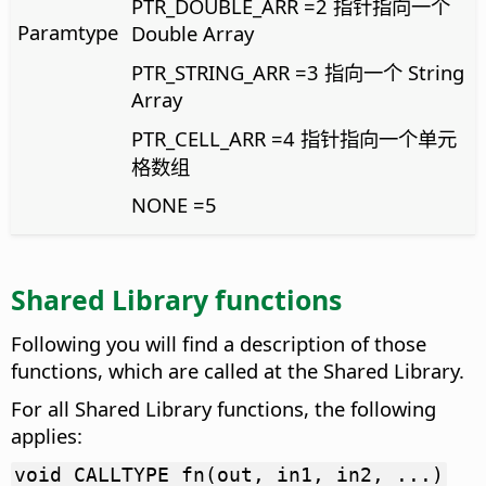
PTR_DOUBLE_ARR =2 指针指向一个
Paramtype
Double Array
PTR_STRING_ARR =3 指向一个 String
Array
PTR_CELL_ARR =4 指针指向一个单元
格数组
NONE =5
Shared Library
functions
Following you will find a description of those
functions, which are called at the
Shared Library
.
For all
Shared Library
functions, the following
applies:
void CALLTYPE fn(out, in1, in2, ...)