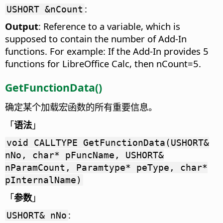
:
USHORT &nCount
Output
: Reference to a variable, which is
supposed to contain the number of Add-In
functions. For example: If the Add-In provides 5
functions for LibreOffice Calc, then nCount=5.
GetFunctionData()
确定某个加载宏函数的所有重要信息。
「
语法
」
void CALLTYPE GetFunctionData(USHORT&
nNo, char* pFuncName, USHORT&
nParamCount, Paramtype* peType, char*
pInternalName)
「
参数
」
:
USHORT& nNo