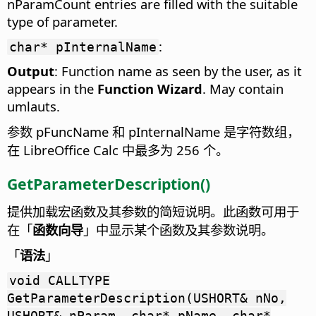
nParamCount entries are filled with the suitable
type of parameter.
:
char* pInternalName
Output
: Function name as seen by the user, as it
appears in the
Function Wizard
. May contain
umlauts.
参数 pFuncName 和 pInternalName 是字符数组，
在 LibreOffice Calc 中最多为 256 个。
GetParameterDescription()
提供加载宏函数及其参数的简短说明。此函数可用于
在「
函数向导
」中显示某个函数及其参数说明。
「
语法
」
void CALLTYPE
GetParameterDescription(USHORT& nNo,
USHORT& nParam, char* pName, char*