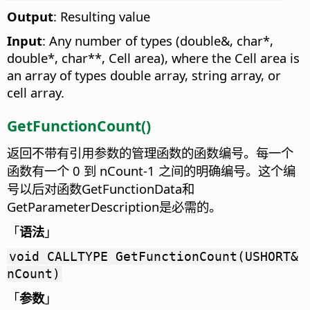
Output
: Resulting value
Input
: Any number of types (double&, char*,
double*, char**, Cell area), where the Cell area is
an array of types double array, string array, or
cell array.
GetFunctionCount()
返回不带有引用参数的管理函数的函数编号。每一个
函数有一个 0 到 nCount-1 之间的明确编号。这个编
号以后对函数GetFunctionData和
GetParameterDescription是必需的。
「
语法
」
void CALLTYPE GetFunctionCount(USHORT&
nCount)
「
参数
」