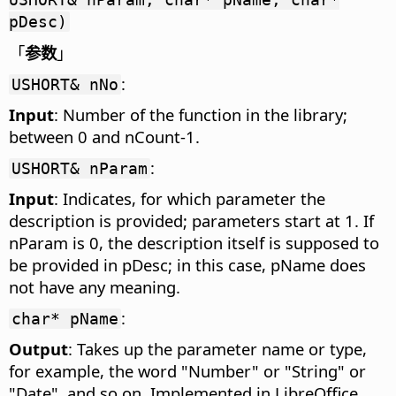
pDesc)
「
参数
」
:
USHORT& nNo
Input
: Number of the function in the library;
between 0 and nCount-1.
:
USHORT& nParam
Input
: Indicates, for which parameter the
description is provided; parameters start at 1. If
nParam is 0, the description itself is supposed to
be provided in pDesc; in this case, pName does
not have any meaning.
:
char* pName
Output
: Takes up the parameter name or type,
for example, the word "Number" or "String" or
"Date", and so on. Implemented in LibreOffice