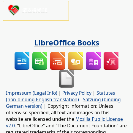
请支持我们!
LibreOffice Books
Impressum (Legal Info)
|
Privacy Policy
|
Statutes
(non-binding English translation)
-
Satzung (binding
German version)
| Copyright information: Unless
otherwise specified, all text and images on this
website are licensed under the
Mozilla Public License
v2.0
. “LibreOffice” and “The Document Foundation” are
registered trademarks of their corresponding