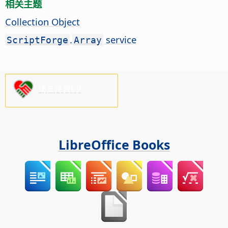
相关主题
Collection Object
.
service
ScriptForge
Array
请支持我们!
LibreOffice Books