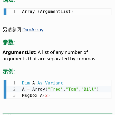
Array 
(
ArgumentList
)
另请参阅
DimArray
参数:
ArgumentList:
A list of any number of
arguments that are separated by commas.
示例:
Dim
 A 
As
Variant
A 
=
 Array
(
"Fred"
,
"Tom"
,
"Bill"
)
Msgbox A
(
2
)