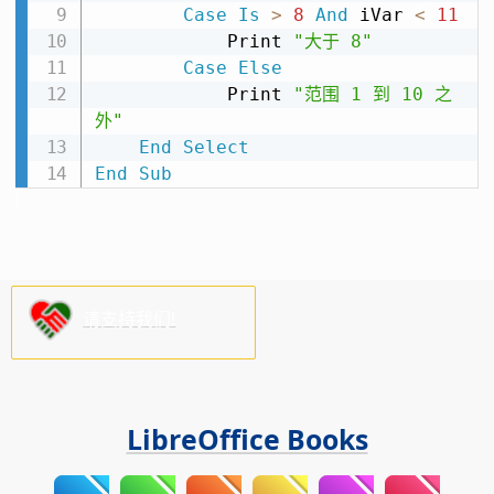
Case
Is
>
8
And
 iVar 
<
11
            Print 
"大于 8"
Case
Else
            Print 
"范围 1 到 10 之
外"
End
Select
End
Sub
请支持我们!
LibreOffice Books