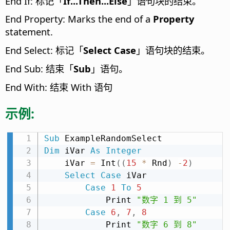
End If: 标记「
If...Then...Else
」语句块的结束。
End Property: Marks the end of a
Property
statement.
End Select: 标记「
Select Case
」语句块的结束。
End Sub: 结束「
Sub
」语句。
End With: 结束 With 语句
示例:
Sub
Dim
 iVar 
As
Integer
    iVar 
=
 Int
(
(
15
*
 Rnd
)
-
2
)
Select
Case
 iVar

Case
1
To
5
            Print 
"数字 1 到 5"
Case
6
,
7
,
8
            Print 
"数字 6 到 8"