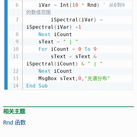
    iVar 
=
 Int
(
10
*
 Rnd
)
' 从0到9
的数值范围
        iSpectral
(
iVar
)
=
iSpectral
(
iVar
)
+
1
Next
 iCount

    sText 
=
" | "
For
 iCount 
=
0
To
9
        sText 
=
 sText 
&
iSpectral
(
iCount
)
&
" | "
Next
 iCount

    MsgBox sText
,
0
,
"光谱分布"
End
Sub
相关主题
Rnd 函数