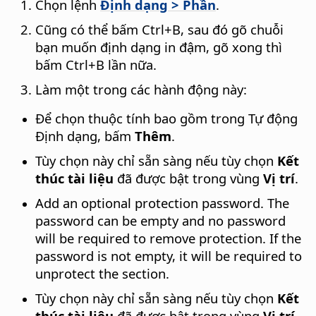
Chọn lệnh
Định dạng > Phần
.
Cũng có thể bấm
Ctrl
+B, sau đó gõ chuỗi
bạn muốn định dạng in đậm, gõ xong thì
bấm
Ctrl
+B lần nữa.
Làm một trong các hành động này:
Để chọn thuộc tính bao gồm trong Tự động
Định dạng, bấm
Thêm
.
Tùy chọn này chỉ sẵn sàng nếu tùy chọn
Kết
thúc tài liệu
đã được bật trong vùng
Vị trí
.
Add an optional protection password. The
password can be empty and no password
will be required to remove protection. If the
password is not empty, it will be required to
unprotect the section.
Tùy chọn này chỉ sẵn sàng nếu tùy chọn
Kết
thúc tài liệu
đã được bật trong vùng
Vị trí
.