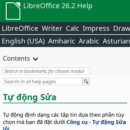
LibreOffice 26.2 Help
LibreOffice
Writer
Calc
Impress
Dra
English (USA)
Amharic
Arabic
Asturia
Contents
Tự động Sửa
Tự động định dạng các tập tin dựa theo phần tùy
chọn mà bạn đã đặt dưới
Công cụ - Tự động Sửa
lỗi
.