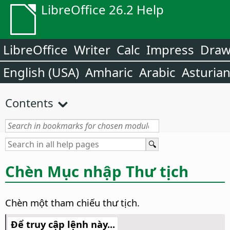
LibreOffice 26.2 Help
LibreOffice
Writer
Calc
Impress
Dra
English (USA)
Amharic
Arabic
Asturia
Contents
Chèn Mục nhập Thư tịch
Chèn một tham chiếu thư tịch.
Để truy cập lệnh này...