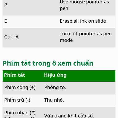
Use mouse pointer as
P
pen
E
Erase all ink on slide
Turn off pointer as pen
Ctrl
+A
mode
Phím tắt trong ô xem chuẩn
Phím tắt
Hiệu ứng
Phím cộng (+)
Phóng to.
Phím trừ (-)
Thu nhỏ.
Phím nhân (*)
Vừa trang khít cửa sổ.