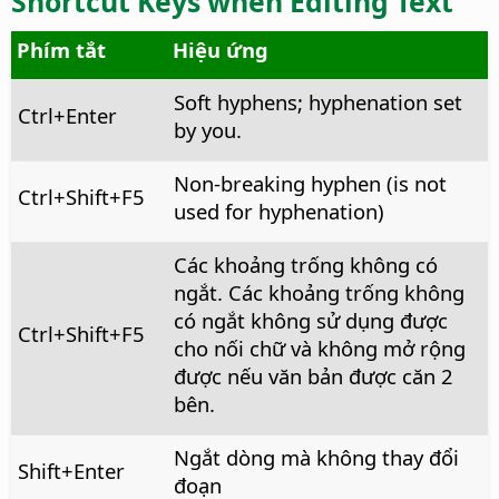
Shortcut Keys when Editing Text
Phím tắt
Hiệu ứng
Soft hyphens; hyphenation set
Ctrl
+Enter
by you.
Non-breaking hyphen (is not
Ctrl
+Shift+F5
used for hyphenation)
Các khoảng trống không có
ngắt. Các khoảng trống không
có ngắt không sử dụng được
Ctrl
+Shift+F5
cho nối chữ và không mở rộng
được nếu văn bản được căn 2
bên.
Ngắt dòng mà không thay đổi
Shift+Enter
đoạn