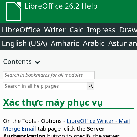
LibreOffice 26.2 Help
LibreOffice
Writer
Calc
Impress
Dra
English (USA)
Amharic
Arabic
Asturia
Contents
Xác thực máy phục vụ
On the
Tools - Options
-
LibreOffice Writer - Mail
Merge Email
tab page, click the
Server
Authentication
button to specify the server