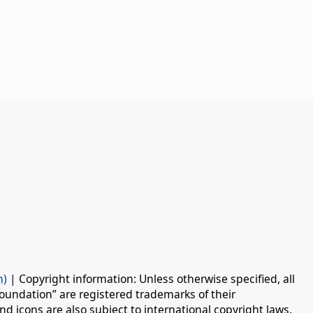
n)
| Copyright information: Unless otherwise specified, all
oundation” are registered trademarks of their
d icons are also subject to international copyright laws.