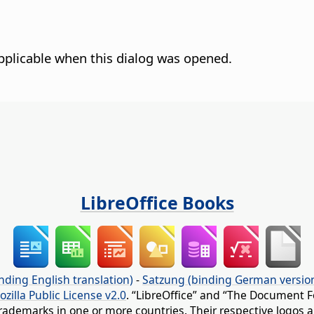
pplicable when this dialog was opened.
LibreOffice Books
nding English translation)
-
Satzung (binding German versio
ozilla Public License v2.0
. “LibreOffice” and “The Document F
rademarks in one or more countries. Their respective logos an