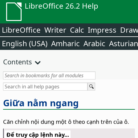
LibreOffice 26.2 Help
LibreOffice
Writer
Calc
Impress
Dra
English (USA)
Amharic
Arabic
Asturia
Contents
Giữa nằm ngang
Căn chỉnh nội dung một ô theo cạnh trên của ô.
Để truy cập lệnh này...