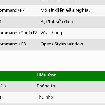
ommand
+F7
Mở
Từ điển Gần Nghĩa
.
8
Bật/tắt sửa điểm.
ommand
+Shift+F8
Vừa khung.
ommand
+F3
Opens Styles window.
Hiệu ứng
(+)
Phóng to.
)
Thu nhỏ