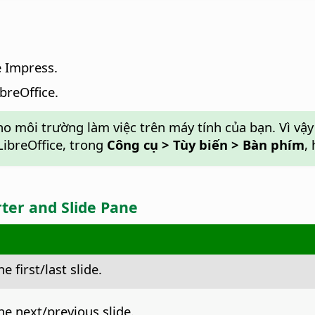
e Impress.
breOffice.
ho môi trường làm việc trên máy tính của bạn. Vì vậ
LibreOffice, trong
Công cụ > Tùy biến > Bàn phím
,
rter and Slide Pane
e first/last slide.
he next/previous slide.