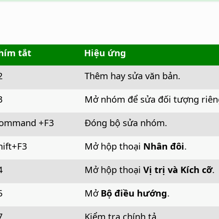
hím tắt
Hiệu ứng
2
Thêm hay sửa văn bản.
3
Mở nhóm để sửa đối tượng riên
ommand
+F3
Đóng bộ sửa nhóm.
hift+F3
Mở hộp thoại
Nhân đôi
.
4
Mở hộp thoại
Vị trị và Kích cỡ
.
5
Mở
Bộ điều hướng
.
7
Kiểm tra chính tả.