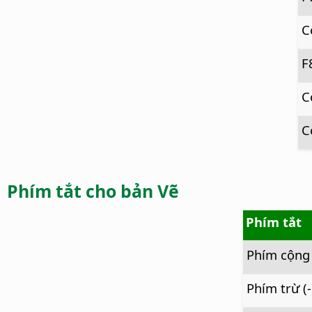
C
F
C
C
Phím tắt cho bản Vẽ
Phím tắt
Phím cộng 
Phím trừ (-