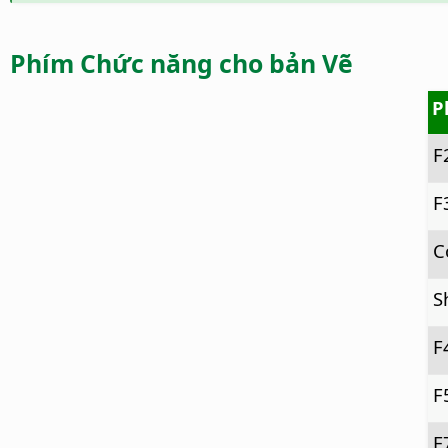
Phím Chức năng cho bản Vẽ
P
F
F
C
S
F
F
F