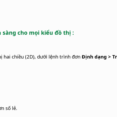
sàng cho mọi kiểu đồ thị :
hị hai chiều (2D), dưới lệnh trình đơn
Định dạng > Tr
n số lẻ.