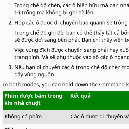
Trong chế độ chèn, các ô hiện hữu mà bạn nhả
trí trống mà không bị ghi đè lên.
Hộp các ô được di chuyển bao quanh sẽ trông 
Trong chế độ ghi đè, bạn có thể thấy tất cả b
sẽ được dời sang bên phải. Bạn chỉ thấy viền b
Việc vùng đích được chuyển sang phải hay xuố
trang tính. Và sẽ phụ thuộc vào số các ô ngan
Nếu bạn di chuyển các ô trong chế độ chèn tro
đầy vùng nguồn.
In both modes, you can hold down the
Command
k
Phím được bấm trong
Kết quả
khi nhả chuột
Không có phím
Các ô được di chuyển v