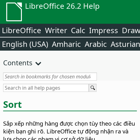
LibreOffice 26.2 Help
LibreOffice
Writer
Calc
Impress
Dra
English (USA)
Amharic
Arabic
Asturia
Contents
Sort
Sắp xếp những hàng được chọn tùy theo các điều
kiện bạn ghi rõ.
LibreOffice tự động nhận ra và
lựa chọn các phạm vi cơ sở dữ liệu.