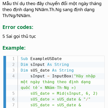
Mẫu thí dụ theo đây chuyển đổi một ngày tháng
theo định dạng NNăm.Th.Ng sang định dạng
Th/Ng/NNăm.
Error codes:
5 Sai gọi thủ tục
Example:
Sub
Dim
 sInput 
As
String
Dim
 sUS_date 
As
String
    sInput 
=
 InputBox
(
"Hãy nhập 
một ngày tháng theo định dạng 
quốc tế « NNăm-Th-Ng »)

    sUS_date = Mid(sInput, 6, 2)

    sUS_date = sUS_date & "
/
"

    sUS_date = sUS_date & 