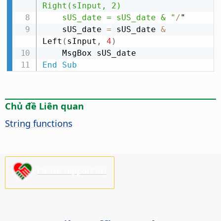
Right(sInput, 2)

    sUS_date = sUS_date & "
/
"

    sUS_date 
=
 sUS_date 
&
Left
(
sInput
,
4
)
End
Sub
Chủ đề Liên quan
String functions
Please support us!