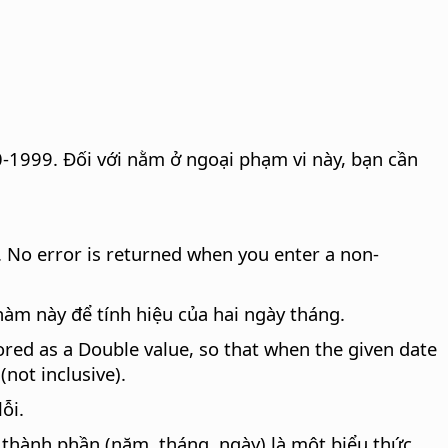
-1999. Đối với nằm ở ngoại phạm vi này, bạn cần
. No error is returned when you enter a non-
àm này để tính hiệu của hai ngày tháng.
stored as a Double value, so that when the given date
not inclusive).
ỗi.
thành phần (năm, tháng, ngày) là một biểu thức