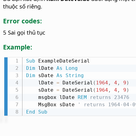
thuộc số riêng.
Error codes:
5 Sai gọi thủ tục
Example:
Sub
Dim
 lDate 
As
Long
Dim
 sDate 
As
String
    lDate 
=
 DateSerial
(
1964
,
4
,
9
)
    sDate 
=
 DateSerial
(
1964
,
4
,
9
)
    msgbox lDate 
REM
 returns 23476
    MsgBox sDate 
' returns 1964-04-0
End
Sub