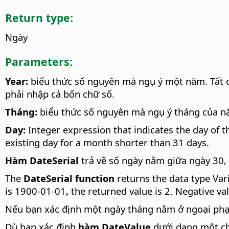
Return type:
Ngày
Parameters:
Year:
biểu thức số nguyên mà ngụ ý một năm. Tất cả
phải nhập cả bốn chữ số.
Tháng:
biểu thức số nguyên mà ngụ ý tháng của năm
Day:
Integer expression that indicates the day of 
existing day for a month shorter than 31 days.
Hàm DateSerial
trả về số ngày nằm giữa ngày 30,
The
DateSerial function
returns the data type Vari
is 1900-01-01, the returned value is 2. Negative v
Nếu bạn xác định một ngày tháng nằm ở ngoại phạm v
Dù bạn xác định
hàm DateValue
dưới dạng một ch