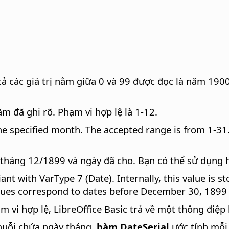
 các giá trị nằm giữa 0 và 99 được đọc là năm 1900
 đã ghi rõ. Phạm vi hợp lệ là 1-12.
the specified month. The accepted range is from 1-31
 tháng 12/1899 và ngày đã cho. Bạn có thể sử dụng h
ant with VarType 7 (Date). Internally, this value is 
alues correspond to dates before December 30, 1899 (
i hợp lệ, LibreOffice Basic trả về một thông điệp l
uỗi chứa ngày tháng,
hàm DateSerial
ước tính mỗi 