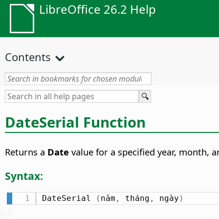
LibreOffice 26.2 Help
Contents
DateSerial Function
Returns a
Date
value for a specified year, month, a
Syntax:
DateSerial 
(
năm
,
 tháng
,
 ngày
)