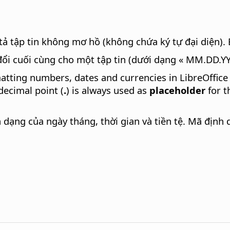
ả tập tin không mơ hồ (không chứa ký tự đại diện).
 đổi cuối cùng cho một tập tin (dưới dạng « MM.DD.
matting numbers, dates and currencies in LibreOffice
decimal point (
.
) is always used as
placeholder
for t
 dạng của ngày tháng, thời gian và tiền tệ. Mã định d