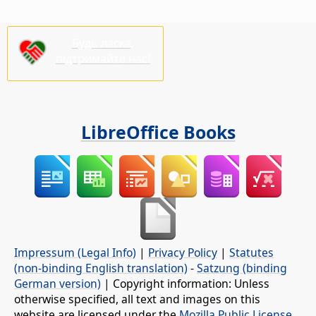
Будь ласка,
підтримайте нас!
LibreOffice Books
Impressum (Legal Info)
|
Privacy Policy
|
Statutes
(non-binding English translation)
-
Satzung (binding
German version)
| Copyright information: Unless
otherwise specified, all text and images on this
website are licensed under the
Mozilla Public License