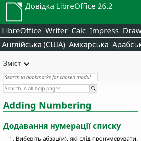
Довідка LibreOffice 26.2
LibreOffice
Writer
Calc
Impress
Dra
Англійська (США)
Амхарська
Арабсь
Зміст
Adding Numbering
Додавання нумерації списку
Виберіть абзац(и), які слід пронумерувати.