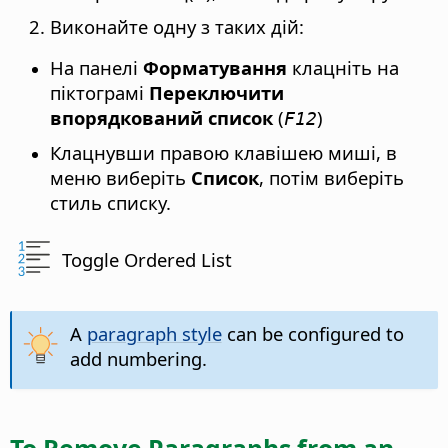
Виконайте одну з таких дій:
На панелі
Форматування
клацніть на
піктограмі
Переключити
впорядкований список
(
)
F12
Клацнувши правою клавішею миші, в
меню виберіть
Список
, потім виберіть
стиль списку.
Toggle Ordered List
A
paragraph style
can be configured to
add numbering.