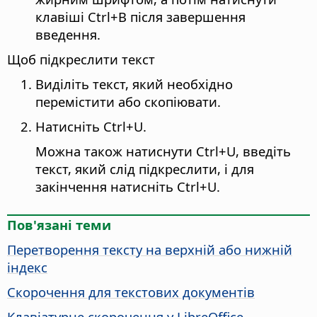
клавіші
Сtrl
+В після завершення
введення.
Щоб підкреслити текст
Виділіть текст, який необхідно
перемістити або скопіювати.
Натисніть
Ctrl
+U.
Можна також натиснути
Ctrl
+U, введіть
текст, який слід підкреслити, і для
закінчення натисніть
Ctrl
+U.
Пов'язані теми
Перетворення тексту на верхній або нижній
індекс
Скорочення для текстових документів
Клавіатурне скорочення у LibreOffice