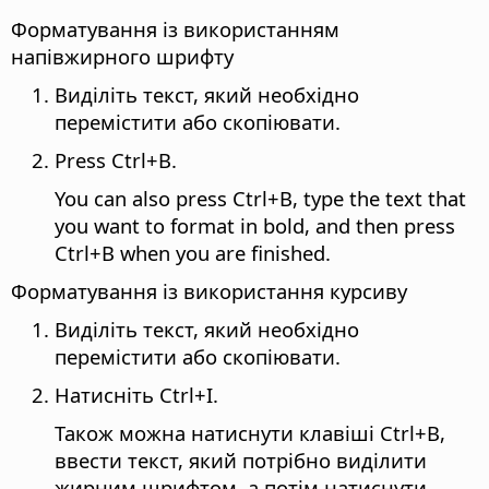
Форматування із використанням
напівжирного шрифту
Виділіть текст, який необхідно
перемістити або скопіювати.
Press
Ctrl
+B.
You can also press
Ctrl
+B, type the text that
you want to format in bold, and then press
Ctrl
+B when you are finished.
Форматування із використання курсиву
Виділіть текст, який необхідно
перемістити або скопіювати.
Натисніть
Ctrl
+I.
Також можна натиснути клавіші
Сtrl
+B,
ввести текст, який потрібно виділити
жирним шрифтом, а потім натиснути