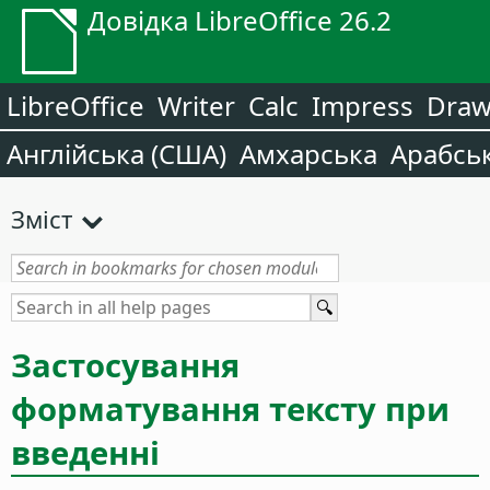
Довідка LibreOffice 26.2
LibreOffice
Writer
Calc
Impress
Dra
Англійська (США)
Амхарська
Арабсь
Зміст
Застосування
форматування тексту при
введенні