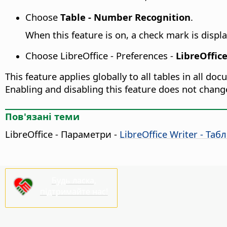
Choose
Table - Number Recognition
.
When this feature is on, a check mark is displa
Choose
LibreOffice - Preferences
-
LibreOffice
This feature applies globally to all tables in all d
Enabling and disabling this feature does not chang
Пов'язані теми
LibreOffice - Параметри
-
LibreOffice Writer - Таб
Будь ласка,
підтримайте нас!