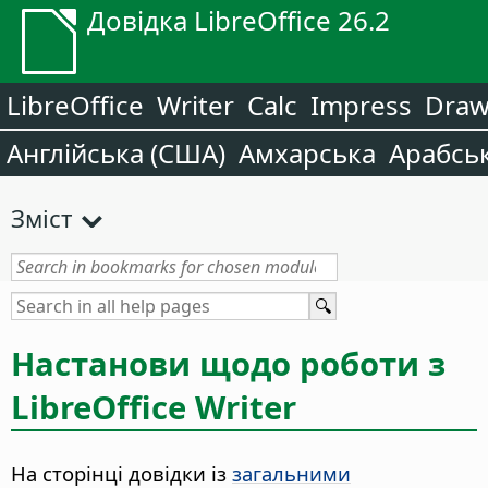
Довідка LibreOffice 26.2
LibreOffice
Writer
Calc
Impress
Dra
Англійська (США)
Амхарська
Арабсь
Зміст
Настанови щодо роботи з
LibreOffice Writer
На сторінці довідки із
загальними