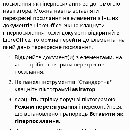
посилання як гіперпосилання за допомогою
навігатора. Можна навіть вставляти
перехресні посилання на елементи з інших
документів
LibreOffice
. Якщо клацнути
гіперпосилання, коли документ відкритий в
LibreOffice
, то можна перейти до елемента, на
який дано перехресне посилання.
Відкрийте документ(и) з елементами, на
які потрібно створити перехресне
посилання.
На панелі інструментів "Стандартна"
клацніть піктограму
Навігатор
.
Клацніть стрілку поруч зі піктограмою
Режим перетягування
і переконайтеся,
що встановлено прапорець
Вставити як
гіперпосилання
.