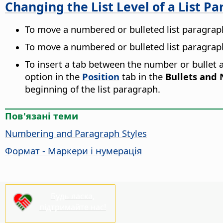
Changing the List Level of a List P
To move a numbered or bulleted list paragraph
To move a numbered or bulleted list paragraph 
To insert a tab between the number or bullet an
option in the
Position
tab in the
Bullets and
beginning of the list paragraph.
Пов'язані теми
Numbering and Paragraph Styles
Формат - Маркери і нумерація
Будь ласка,
підтримайте нас!