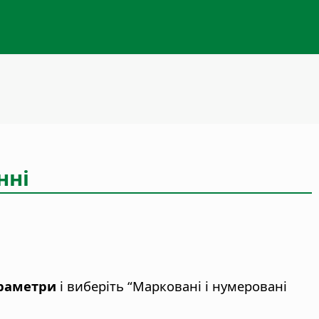
нні
раметри
і виберіть “Марковані і нумеровані