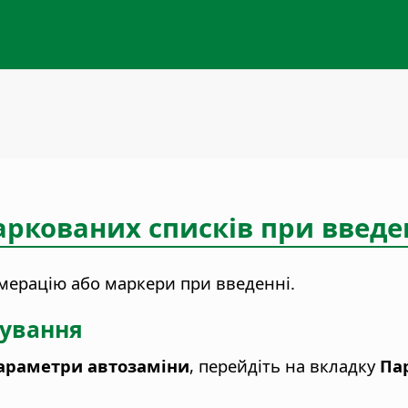
аркованих списків при введе
умерацію або маркери при введенні.
кування
Параметри автозаміни
, перейдіть на вкладку
Па