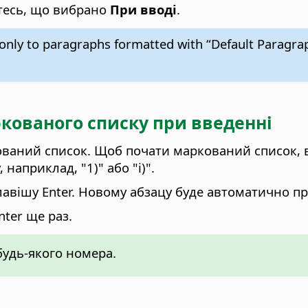
тесь, що вибрано
При вводі
.
nly to paragraphs formatted with “Default Paragraph
кованого списку при введенні
ерований список. Щоб почати маркований список, вв
наприклад, "1)" або "i)".
ь клавішу Enter. Новому абзацу буде автоматично
nter ще раз.
удь-якого номера.