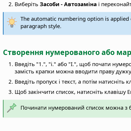
Виберіть
Засоби - Автозаміна
і переконай
The automatic numbering option is applied o
paragraph style.
Створення нумерованого або мар
Введіть "1.", "i." або "I.", щоб почати нум
замість крапки можна вводити праву дужку, 
Введіть пропуск і текст, а потім натисніт
Щоб закінчити список, натисніть клавішу E
Починати нумерований список можна з б