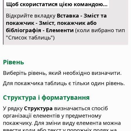
Щоб скористатися цією командою…
Відкрийте вкладку
Вставка - Зміст та
покажчик - Зміст, покажчик або
бібліографія - Елементи
(коли вибрано тип
"Список таблиць")
Рівень
Виберіть рівень, який необхідно визначити.
Для покажчика таблиць є тільки один рівень.
Структура і форматування
У рядку
Структура
визначається спосіб
організації елементів у предметному
покажчику. Для зміни виду елемента можна
ввести коди або текст у порожніх полях на