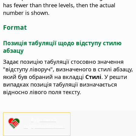
has fewer than three levels, then the actual
number is shown.
Format
Позиція табуляції щодо відступу стилю
абзацу
Задає позицію табуляції стосовно значення
"відступу ліворуч", визначеного в стилі абзацу,
який був обраний на вкладці
Стилі
. У решти
випадках позиція табуляції визначається
відносно лівого поля тексту.
Будь ласка,
підтримайте нас!