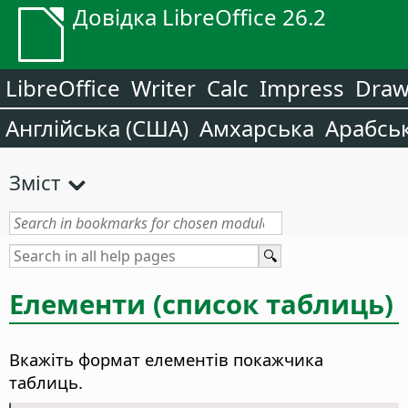
Довідка LibreOffice 26.2
LibreOffice
Writer
Calc
Impress
Dra
Англійська (США)
Амхарська
Арабсь
Зміст
Елементи (список таблиць)
Вкажіть формат елементів покажчика
таблиць.