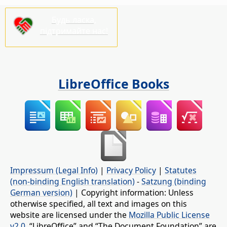
Будь ласка,
підтримайте нас!
LibreOffice Books
Impressum (Legal Info)
|
Privacy Policy
|
Statutes
(non-binding English translation)
-
Satzung (binding
German version)
| Copyright information: Unless
otherwise specified, all text and images on this
website are licensed under the
Mozilla Public License
v2.0
. “LibreOffice” and “The Document Foundation” are