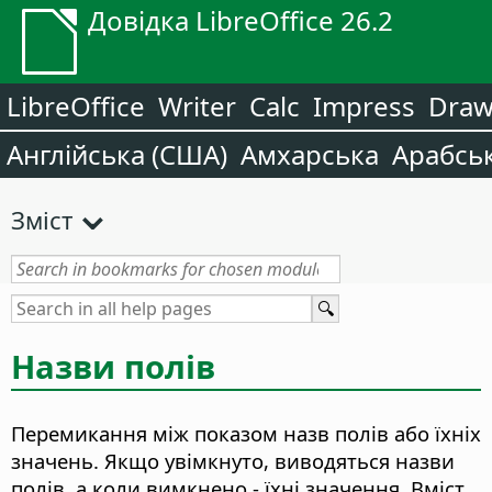
Довідка LibreOffice 26.2
LibreOffice
Writer
Calc
Impress
Dra
Англійська (США)
Амхарська
Арабсь
Зміст
Назви полів
Перемикання між показом назв полів або їхніх
значень.
Якщо увімкнуто, виводяться назви
полів, а коли вимкнено - їхні значення. Вміст