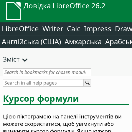
Довідка LibreOffice 26.2
LibreOffice
Writer
Calc
Impress
Dra
Англійська (США)
Амхарська
Арабсь
Зміст
Курсор формули
Цією піктограмою на панелі інструментів ви
можете скористатися, щоб увімкнути або
вимкнути курсор формули.
Якщо курсор