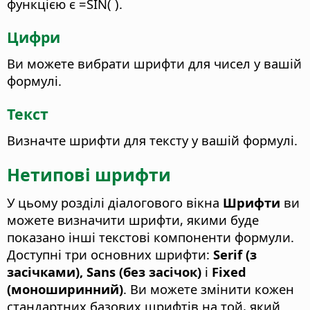
функцією є =SIN( ).
Цифри
Ви можете вибрати шрифти для чисел у вашій
формулі.
Текст
Визначте шрифти для тексту у вашій формулі.
Нетипові шрифти
У цьому розділі діалогового вікна
Шрифти
ви
можете визначити шрифти, якими буде
показано інші текстові компоненти формули.
Доступні три основних шрифти:
Serif (з
засічками), Sans (без засічок)
і
Fixed
(моноширинний)
. Ви можете змінити кожен
стандартних базових шрифтів на той, який