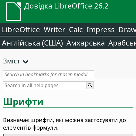
Довідка LibreOffice 26.2
LibreOffice
Writer
Calc
Impress
Dra
Англійська (США)
Амхарська
Арабсь
Зміст
Шрифти
Визначає шрифти, які можна застосувати до
елементів формули.