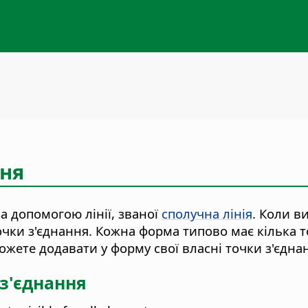
ння
за допомогою лінії, званої
сполучна лінія
. Коли в
чки з'єднання. Кожна форма типово має кілька т
жете додавати у форму свої власні точки з'єднанн
з'єднання