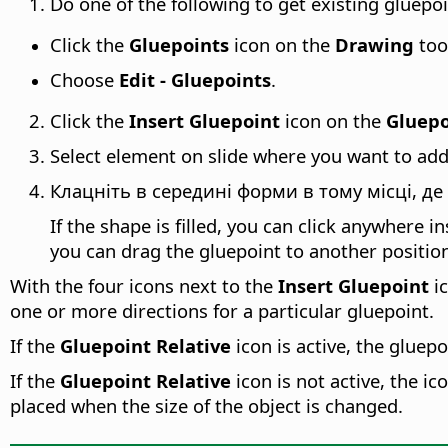
Do one of the following to get existing gluepoin
Click the
Gluepoints
icon on the
Drawing
too
Choose
Edit - Gluepoints
.
Click the
Insert Gluepoint
icon on the
Gluepo
Select element on slide where you want to add
Клацніть в середині форми в тому місці, де
If the shape is filled, you can click anywhere i
you can drag the gluepoint to another position
With the four icons next to the
Insert Gluepoint
ic
one or more directions for a particular gluepoint.
If the
Gluepoint Relative
icon is active, the gluep
If the
Gluepoint Relative
icon is not active, the i
placed when the size of the object is changed.