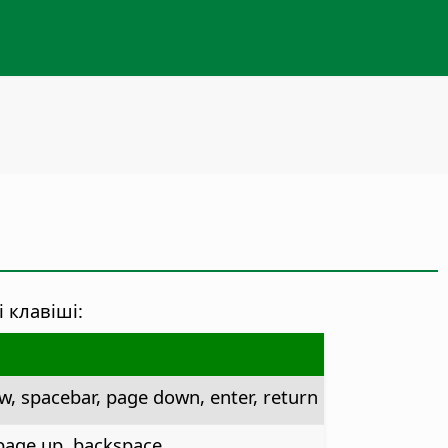
 клавіші:
ow, spacebar, page down, enter, return
, page up, backspace