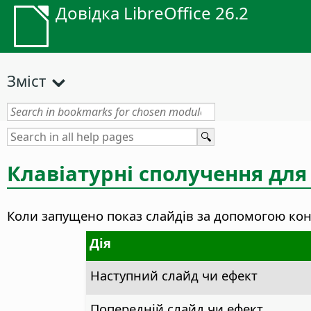
Довідка LibreOffice 26.2
Зміст
Клавіатурні сполучення для
Коли запущено показ слайдів за допомогою конс
Дія
Наступний слайд чи ефект
Попередній слайд чи ефект