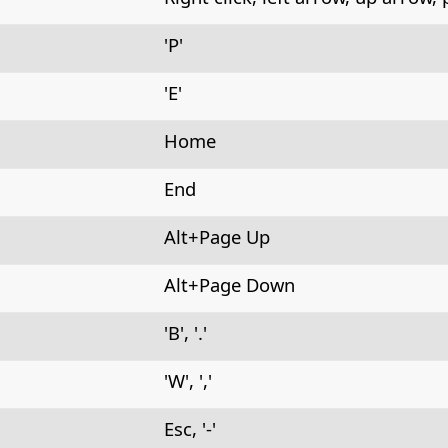
'P'
'E'
Home
End
Alt+Page Up
Alt+Page Down
'B', '.'
'W', ','
Esc, '-'