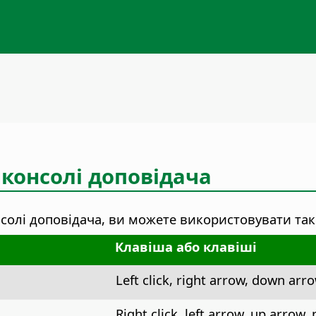
 консолі доповідача
олі доповідача, ви можете використовувати такі
Клавіша або клавіші
Left click, right arrow, down arr
Right click, left arrow, up arrow