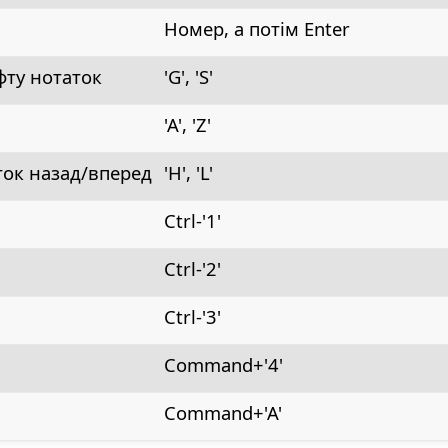
Номер, а потім Enter
ту нотаток
'G', 'S'
'A', 'Z'
ток назад/вперед
'H', 'L'
Ctrl-'1'
Ctrl-'2'
Ctrl-'3'
Command
+'4'
Command
+'A'