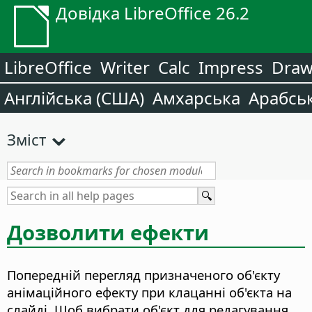
Довідка LibreOffice 26.2
LibreOffice
Writer
Calc
Impress
Dra
Англійська (США)
Амхарська
Арабсь
Зміст
Дозволити ефекти
Попередній перегляд призначеного об'єкту
анімаційного ефекту при клацанні об'єкта на
слайді. Щоб вибрати об'єкт для редагування,