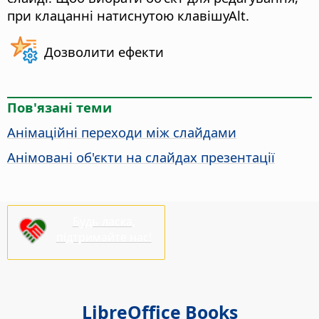
при клацанні натиснутою клавішу
Alt
.
Дозволити ефекти
Пов'язані теми
Анімаційні переходи між слайдами
Анімовані об'єкти на слайдах презентації
Будь ласка,
підтримайте нас!
LibreOffice Books