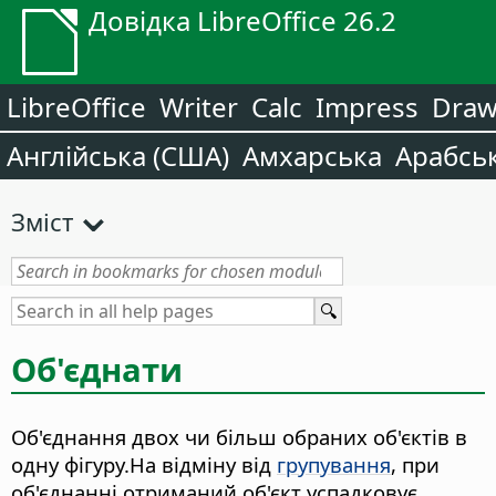
Довідка LibreOffice 26.2
LibreOffice
Writer
Calc
Impress
Dra
Англійська (США)
Амхарська
Арабсь
Зміст
Об'єднати
Об'єднання двох чи більш обраних об'єктів в
одну фігуру.
На відміну від
групування
, при
об'єднанні отриманий об'єкт успадковує