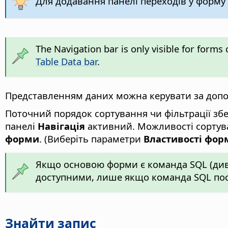
Для додавання панелі переходів у форму
The Navigation bar is only visible for forms
Table Data bar
.
Представленням даних можна керувати за допом
Поточний порядок сортування чи фільтрації зб
панелі
Навігація
активний. Можливості сортува
форми
. (Виберіть параметри
Властивості форм
Якщо основою форми є команда SQL (ди
доступними, лише якщо команда SQL поси
Знайти запис