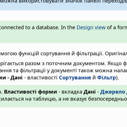
 можна використовувати значок панелі переході
 connected to a database. In the
Design view
of a form
огою функцій сортування й фільтрації. Оригінал
ерігається разом з поточним документом. Якщо ф
ння та фільтрації у документі також можна нала
и - Дані
- властивості
Сортування
й
Фільтр
).
в.
Властивості форми
- вкладка
Дані
-
Джерело 
лається на таблицю, а не вказує безпосередньо 