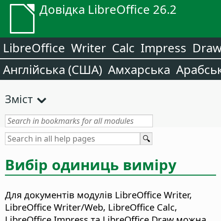
Довідка LibreOffice 26.2
LibreOffice
Writer
Calc
Impress
Dra
Англійська (США)
Амхарська
Арабсь
Зміст
Вибір одиниць виміру
Для документів модулів LibreOffice Writer,
LibreOffice Writer/Web, LibreOffice Calc,
LibreOffice Impress та LibreOffice Draw можна