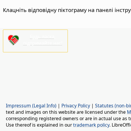
Клацніть відповідну піктограму на панелі інстр
Будь ласка,
підтримайте нас!
Impressum (Legal Info)
|
Privacy Policy
|
Statutes (non-bi
text and images on this website are licensed under the
M
corresponding registered owners or are in actual use as t
Use thereof is explained in our
trademark policy
. LibreOf