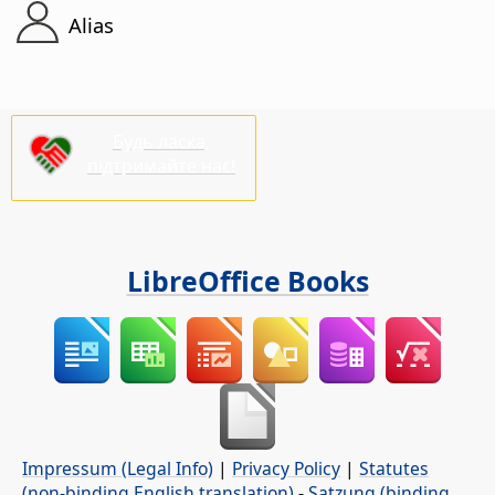
Alias
Будь ласка,
підтримайте нас!
LibreOffice Books
Impressum (Legal Info)
|
Privacy Policy
|
Statutes
(non-binding English translation)
-
Satzung (binding