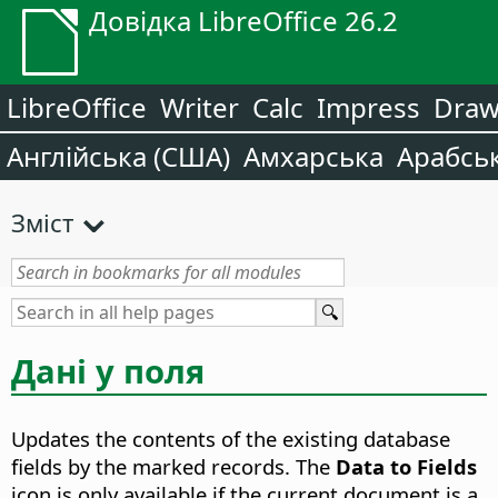
Довідка LibreOffice 26.2
LibreOffice
Writer
Calc
Impress
Dra
Англійська (США)
Амхарська
Арабсь
Зміст
Дані у поля
Updates the contents of the existing database
fields by the marked records.
The
Data to Fields
icon is only available if the current document is a