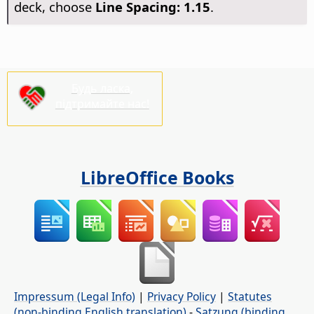
deck, choose
Line Spacing: 1.15
.
Будь ласка,
підтримайте нас!
LibreOffice Books
Impressum (Legal Info)
|
Privacy Policy
|
Statutes
(non-binding English translation)
-
Satzung (binding