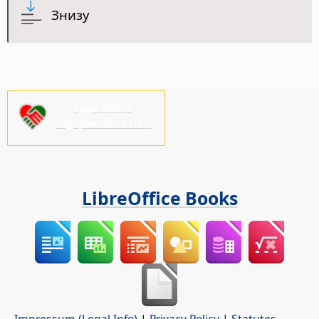
Знизу
Будь ласка,
підтримайте нас!
LibreOffice Books
Impressum (Legal Info)
|
Privacy Policy
|
Statutes