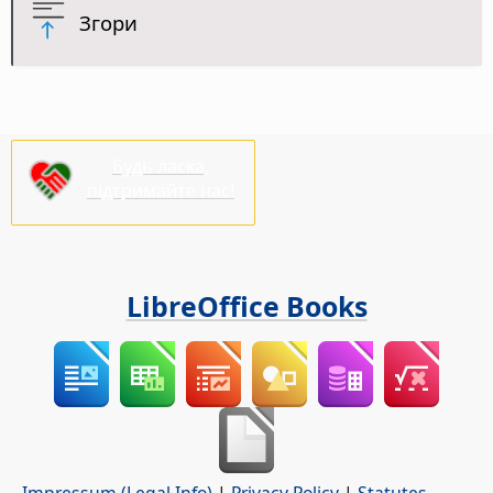
Згори
Будь ласка,
підтримайте нас!
LibreOffice Books
Impressum (Legal Info)
|
Privacy Policy
|
Statutes