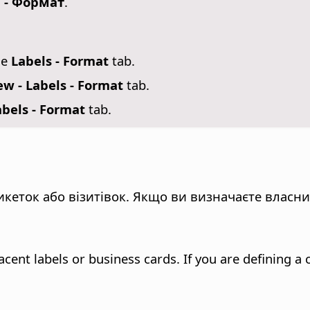
и - Формат
.
se
Labels - Format
tab.
w - Labels - Format
tab.
bels - Format
tab.
икеток або візитівок. Якщо ви визначаєте власни
cent labels or business cards. If you are defining a