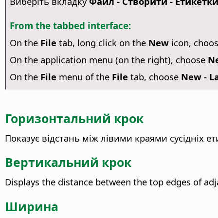
Виберіть вкладку
Файл - Створити - Етикетк
From the tabbed interface:
On the
File
tab, long click on the
New
icon, choo
On the application menu (on the right), choose
Ne
On the
File
menu of the
File
tab, choose
New - La
Горизонтальний крок
Показує відстань між лівими краями сусідніх ет
Вертикальний крок
Displays the distance between the top edges of adja
Ширина