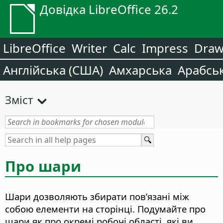
Довідка LibreOffice 26.2
LibreOffice
Writer
Calc
Impress
Dra
Англійська (США)
Амхарська
Арабсь
Зміст
Про шари
Шари дозволяють збирати пов’язані між
собою елементи на сторінці. Подумайте про
шари як про окремі робочі області, які ви