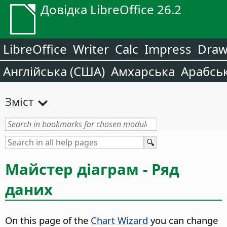
Довідка LibreOffice 26.2
LibreOffice
Writer
Calc
Impress
Dra
Англійська (США)
Амхарська
Арабсь
Зміст
Майстер діаграм - Ряд
даних
On this page of the
Chart Wizard
you can change