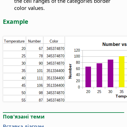
the cell ranges of the categories border
color values.
Example
Пов'язані теми
Вставка діаграм