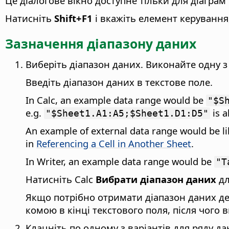
Це діалогове вікно доступне тільки для діаграм 
Натисніть
Shift+F1
і вкажіть елемент керування,
Зазначення діапазону даних
Виберіть діапазон даних. Виконайте одну з
Введіть діапазон даних в текстове поле.
In Calc, an example data range would be
"$S
e.g.
is a
"$Sheet1.A1:A5;$Sheet1.D1:D5"
An example of external data range would be l
in
Referencing a Cell in Another Sheet
.
In Writer, an example data range would be
"T
Натисніть Calc
Вибрати діапазон даних
дл
Якщо потрібно отримати діапазон даних декі
комою в кінці текстового поля, після чого 
Клацніть по одному з варіантів для ряду да