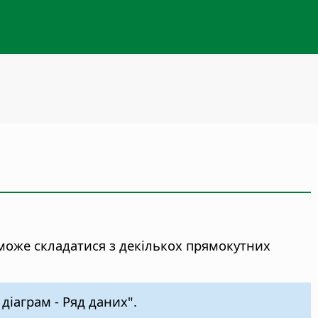
може складатися з декількох прямокутних
іаграм - Ряд даних".