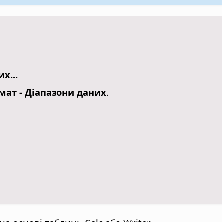
х...
мат - Діапазони даних
.