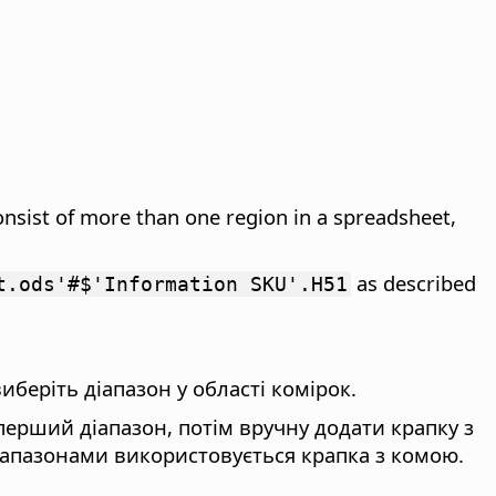
onsist of more than one region in a spreadsheet,
as described
t.ods'#$'Information SKU'.H51
иберіть діапазон у області комірок.
 перший діапазон, потім вручну додати крапку з
 діапазонами використовується крапка з комою.