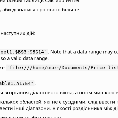
на основі таблиць Calc або Writer.
 аби дізнатися про нього більше.
 наступних дій:
. Note that a data range may c
heet1.$B$3:$B$14"
lso a valid data range.
ike
'file:///home/user/Documents/Price lis
.
able1.A1:E4"
я згортання діалогового вікна, а потім мишкою в
лькох областей, які не є сусідніми, слід ввести
ввести інші діапазони. В якості роздільника між
них у рядках або стовпцях.