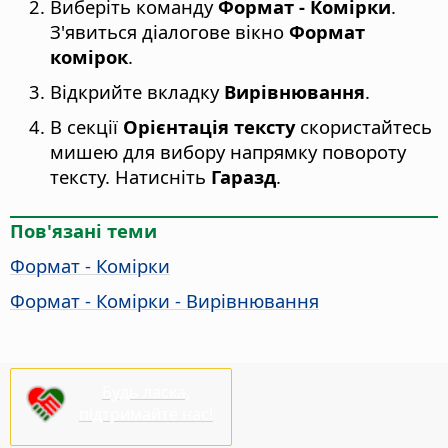
Виберіть команду
Формат - Комірки
.
З'явиться діалогове вікно
Формат
комірок
.
Відкрийте вкладку
Вирівнювання
.
В секції
Орієнтація тексту
скористайтесь
мишею для вибору напрямку повороту
тексту. Натисніть
Гаразд
.
Пов'язані теми
Формат - Комірки
Формат - Комірки - Вирівнювання
Будь ласка,
підтримайте нас!