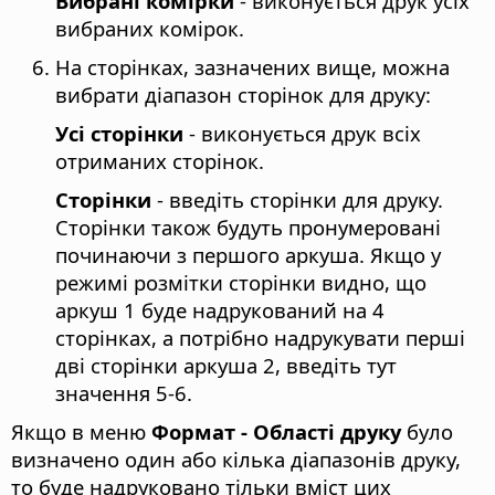
Вибрані комірки
- виконується друк усіх
вибраних комірок.
На сторінках, зазначених вище, можна
вибрати діапазон сторінок для друку:
Усі сторінки
- виконується друк всіх
отриманих сторінок.
Сторінки
- введіть сторінки для друку.
Сторінки також будуть пронумеровані
починаючи з першого аркуша. Якщо у
режимі розмітки сторінки видно, що
аркуш 1 буде надрукований на 4
сторінках, а потрібно надрукувати перші
дві сторінки аркуша 2, введіть тут
значення 5-6.
Якщо в меню
Формат - Області друку
було
визначено один або кілька діапазонів друку,
то буде надруковано тільки вміст цих