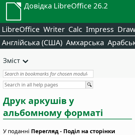
Довідка LibreOffice 26.2
LibreOffice
Writer
Calc
Impress
Dra
Англійська (США)
Амхарська
Арабсь
Зміст
Друк аркушів у
альбомному форматі
У поданні
Перегляд - Поділ на сторінки