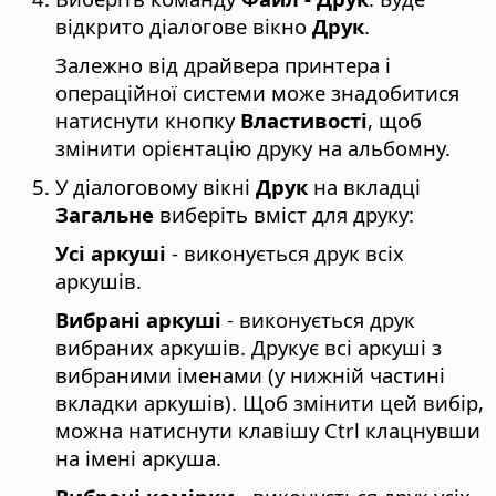
відкрито діалогове вікно
Друк
.
Залежно від драйвера принтера і
операційної системи може знадобитися
натиснути кнопку
Властивості
, щоб
змінити орієнтацію друку на альбомну.
У діалоговому вікні
Друк
на вкладці
Загальне
виберіть вміст для друку:
Усі аркуші
- виконується друк всіх
аркушів.
Вибрані аркуші
- виконується друк
вибраних аркушів. Друкує всі аркуші з
вибраними іменами (у нижній частині
вкладки аркушів). Щоб змінити цей вибір,
можна натиснути клавішу
Ctrl
клацнувши
на імені аркуша.