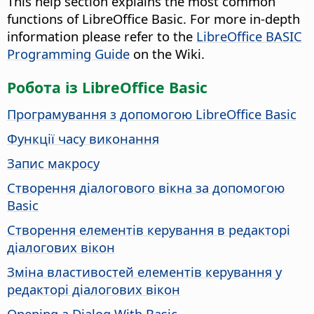
This help section explains the most common
functions of LibreOffice Basic. For more in-depth
information please refer to the
LibreOffice BASIC
Programming Guide
on the Wiki.
Робота із LibreOffice Basic
Програмування з допомогою LibreOffice Basic
Функції часу виконання
Запис макросу
Створення діалогового вікна за допомогою
Basic
Створення елементів керування в редакторі
діалогових вікон
Зміна властивостей елементів керування у
редакторі діалогових вікон
Opening a Dialog With Basic