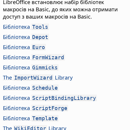
LibreOffice встановлює набір бібліотек
макросів на Basic, до яких можна отримати
доступ з ваших макросів на Basic.
Бібліотека
Tools
Бібліотека
Depot
Бібліотека
Euro
Бібліотека
FormWizard
Бібліотека
Gimmicks
The
Library
ImportWizard
Бібліотека
Schedule
Бібліотека
ScriptBindingLibrary
Бібліотека
ScriptForge
Бібліотека
Template
The
Library
WikiEditor