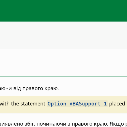
аючи від правого краю.
d with the statement
placed 
Option VBASupport 1
 виявлено збіг, починаючи з правого краю. Якщо 