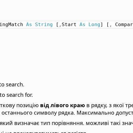
ingMatch 
As
String
 [
,
Start 
As
Long
] [
,
 Compar
to search.
to search for.
чаткову позицію
від лівого краю
в рядку, з якої 
 останнього символу рядка. Максимально допуст
який визначає тип порівняння. можливі такі зна