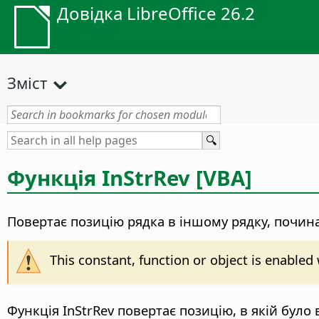
Довідка LibreOffice 26.2
Зміст
Функція InStrRev [VBA]
Повертає позицію рядка в іншому рядку, почин
This constant, function or object is enable
Функція InStrRev повертає позицію, в якій було