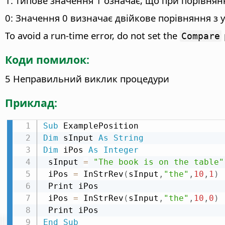
1: типове значення 1 означає, що при порівнян
0: Значення 0 визначає двійкове порівняння з у
To avoid a run-time error, do not set the
Compare
Коди помилок:
5 Неправильний виклик процедури
Приклад:
Sub
Dim
 sInput 
As
String
Dim
 iPos 
As
Integer
 sInput 
=
"The book is on the table"
 iPos 
=
 InStrRev
(
sInput
,
"the"
,
10
,
1
)
 Print iPos

 iPos 
=
 InStrRev
(
sInput
,
"the"
,
10
,
0
)
End
Sub