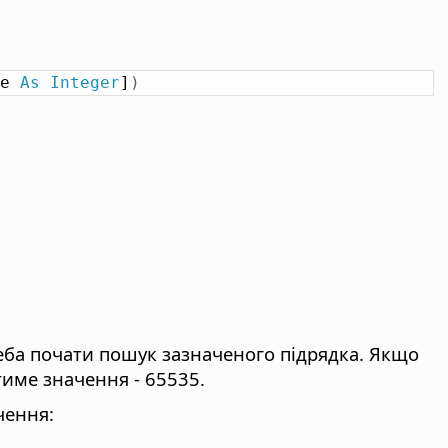
e 
As
Integer
]
)
треба почати пошук зазначеного підрядка. Якщо
име значення - 65535.
чення: